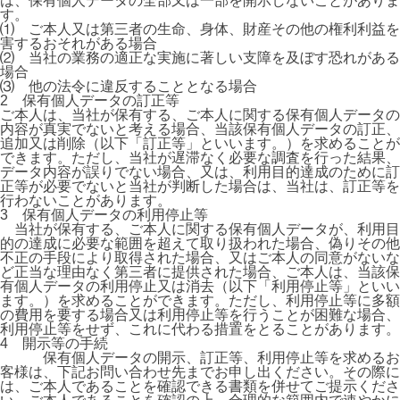
は、保有個人データの全部又は一部を開示しないことがありま
す。
⑴ ご本人又は第三者の生命、身体、財産その他の権利利益を
害するおそれがある場合
⑵ 当社の業務の適正な実施に著しい支障を及ぼす恐れがある
場合
⑶ 他の法令に違反することとなる場合
2 保有個人データの訂正等
ご本人は、当社が保有する、ご本人に関する保有個人データの
内容が真実でないと考える場合、当該保有個人データの訂正、
追加又は削除（以下「訂正等」といいます。）を求めることが
できます。ただし、当社が遅滞なく必要な調査を行った結果、
データ内容が誤りでない場合、又は、利用目的達成のために訂
正等が必要でないと当社が判断した場合は、当社は、訂正等を
行わないことがあります。
3 保有個人データの利用停止等
当社が保有する、ご本人に関する保有個人データが、利用目
的の達成に必要な範囲を超えて取り扱われた場合、偽りその他
不正の手段により取得された場合、又はご本人の同意がないな
ど正当な理由なく第三者に提供された場合、ご本人は、当該保
有個人データの利用停止又は消去（以下「利用停止等」といい
ます。）を求めることができます。ただし、利用停止等に多額
の費用を要する場合又は利用停止等を行うことが困難な場合、
利用停止等をせず、これに代わる措置をとることがあります。
4 開示等の手続
保有個人データの開示、訂正等、利用停止等を求めるお
客様は、下記お問い合わせ先までお申し出ください。その際に
は、ご本人であることを確認できる書類を併せてご提示くださ