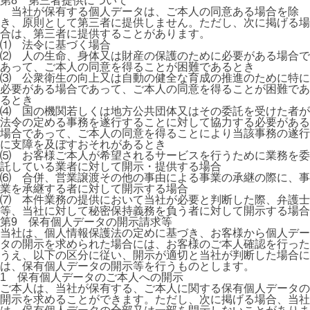
第8 第三者提供について
当社が保有する個人データは、ご本人の同意ある場合を除
き、原則として第三者に提供しません。ただし、次に掲げる場
合は、第三者に提供することがあります。
⑴ 法令に基づく場合
⑵ 人の生命、身体又は財産の保護のために必要がある場合で
あって、ご本人の同意を得ることが困難であるとき
⑶ 公衆衛生の向上又は自動の健全な育成の推進のために特に
必要がある場合であって、ご本人の同意を得ることが困難であ
るとき
⑷ 国の機関若しくは地方公共団体又はその委託を受けた者が
法令の定める事務を遂行することに対して協力する必要がある
場合であって、ご本人の同意を得ることにより当該事務の遂行
に支障を及ぼすおそれがあるとき
⑸ お客様ご本人が希望されるサービスを行うために業務を委
託している業者に対して開示・提供する場合
⑹ 合併、営業譲渡その他の事由による事業の承継の際に、事
業を承継する者に対して開示する場合
⑺ 本件業務の提供において当社が必要と判断した際、弁護士
等、当社に対して秘密保持義務を負う者に対して開示する場合
第9 保有個人データの開示請求等
当社は、個人情報保護法の定めに基づき、お客様から個人デー
タの開示を求められた場合には、お客様のご本人確認を行った
うえ、以下の区分に従い、開示が適切と当社が判断した場合に
は、保有個人データの開示等を行うものとします。
1 保有個人データのご本人への開示
ご本人は、当社が保有する、ご本人に関する保有個人データの
開示を求めることができます。ただし、次に掲げる場合、当社