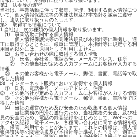
情報について、本指針に従って取り扱います。
第1 法令等の遵守
当社は、事業活動に伴って収集、管理、利用する個人情報につ
いて、個人情報保護法等の関連法規及び本指針を誠実に遵守
し、適切に取り扱うものとします。
第2 取得する情報について
1 当社は、次の種類の個人情報を取り扱います。
⑴ 事業活動に関する個人情報
個人情報保護法等の関連法規及び本指針等に準拠し、適
正に取得するとともに、厳重に管理し、本指針等に規定する利
用目的以外には、原則として利用しません。
⑵ お問い合わせの際に取得する個人情報
① 氏名、会社名、電話番号、メールアドレス、住所
② その他当社が定める入力フォームにお客様が入力する
情報
③ その他お客様から電子メール、郵便、書面、電話等で取
得した情報
⑶ インターネット販売において取得する個人情報
① 氏名、電話番号、メールアドレス、住所
② その他当社が定める入力フォームにお客様が入力する情報
③ その他お客様から電子メール、郵便、書面、電話等で取
得した情報
⑷ 当社の運営のため及び安全のため収集する個人情報
当社業務の円滑な遂行のため、当社業務の安全、及び社
員の安全のため、電話の録音記録をはじめとして、Webへの
アクセス記録、電子メール、各種問い合わせに関する情報を収
集、保管、利用することがあります。これらの情報は、個人情
報保護法等の関連法規及び本指針等に準拠したうえで、適正に