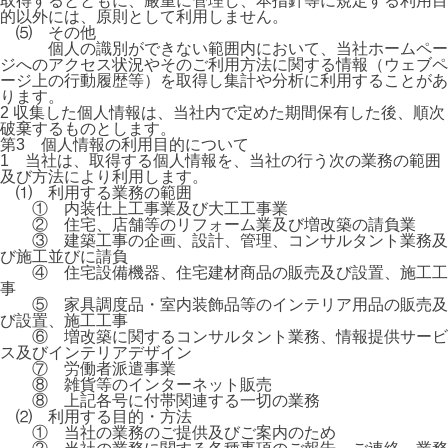
取得するとともに、厳重に管理し、本指針等に規定する利用目
的以外には、原則として利用しません。
⑸ その他
個人の識別ができない範囲内において、当社ホームペー
ジへのアクセス状況やそのご利用方法に関する情報（ウェブペ
ージ上の行動履歴等）を取得し集計や分析に利用することがあ
ります。
2 収集した個人情報は、当社内で定めた期間保有した後、順次
破棄するものとします。
第3 個人情報の利用目的について
1 当社は、取得する個人情報を、当社の行う次の業務の範囲
及び方法により利用します。
⑴ 利用する業務の範囲
① 内装仕上工事業及び大工工事業
② 住宅、店舗等のリフォーム業及び増改築の請負業
③ 建築工事の企画、設計、管理、コンサルタント業務及
び施工並びに請負
④ 住宅設備機器、住宅建材商品の販売及び設置、施工工
事
⑤ 家具調度品・室内装飾品等のインテリア用品の販売及
び設置、施工工事
⑥ 増改築に関するコンサルタント業務、情報提供サービ
ス及びインテリアデザイン
⑦ 労働者派遣事業
⑧ 雑貨等のインターネット販売
⑧ 上記各号に付帯関連する一切の業務
⑵ 利用する目的・方法
① 当社の業務のご提供及びご案内のため