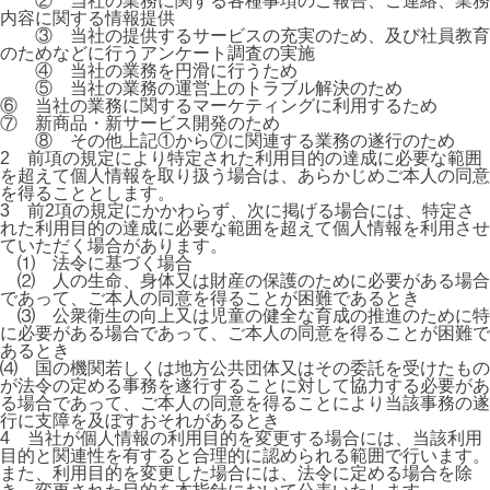
② 当社の業務に関する各種事項のご報告、ご連絡、業務
内容に関する情報提供
③ 当社の提供するサービスの充実のため、及び社員教育
のためなどに行うアンケート調査の実施
④ 当社の業務を円滑に行うため
⑤ 当社の業務の運営上のトラブル解決のため
⑥ 当社の業務に関するマーケティングに利用するため
⑦ 新商品・新サービス開発のため
⑧ その他上記①から⑦に関連する業務の遂行のため
2 前項の規定により特定された利用目的の達成に必要な範囲
を超えて個人情報を取り扱う場合は、あらかじめご本人の同意
を得ることとします。
3 前2項の規定にかかわらず、次に掲げる場合には、特定さ
れた利用目的の達成に必要な範囲を超えて個人情報を利用させ
ていただく場合があります。
⑴ 法令に基づく場合
⑵ 人の生命、身体又は財産の保護のために必要がある場合
であって、ご本人の同意を得ることが困難であるとき
⑶ 公衆衛生の向上又は児童の健全な育成の推進のために特
に必要がある場合であって、ご本人の同意を得ることが困難で
あるとき
⑷ 国の機関若しくは地方公共団体又はその委託を受けたもの
が法令の定める事務を遂行することに対して協力する必要があ
る場合であって、ご本人の同意を得ることにより当該事務の遂
行に支障を及ぼすおそれがあるとき
4 当社が個人情報の利用目的を変更する場合には、当該利用
目的と関連性を有すると合理的に認められる範囲で行います。
また、利用目的を変更した場合には、法令に定める場合を除