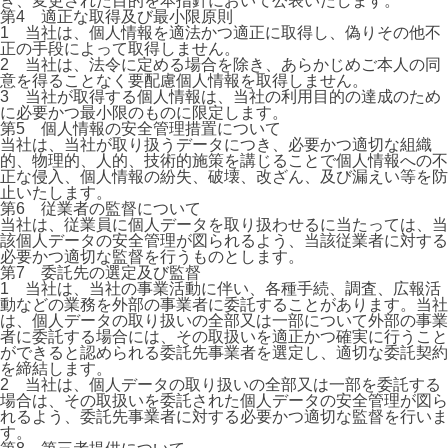
き、変更された目的を本指針において公表いたします。
第4 適正な取得及び最小限原則
1 当社は、個人情報を適法かつ適正に取得し、偽りその他不
正の手段によって取得しません。
2 当社は、法令に定める場合を除き、あらかじめご本人の同
意を得ることなく要配慮個人情報を取得しません。
3 当社が取得する個人情報は、当社の利用目的の達成のため
に必要かつ最小限のものに限定します。
第5 個人情報の安全管理措置について
当社は、当社が取り扱うデータにつき、必要かつ適切な組織
的、物理的、人的、技術的施策を講じることで個人情報への不
正な侵入、個人情報の紛失、破壊、改ざん、及び漏えい等を防
止いたします。
第6 従業者の監督について
当社は、従業員に個人データを取り扱わせるに当たっては、当
該個人データの安全管理が図られるよう、当該従業者に対する
必要かつ適切な監督を行うものとします。
第7 委託先の選定及び監督
1 当社は、当社の事業活動に伴い、各種手続、調査、広報活
動などの業務を外部の事業者に委託することがあります。当社
は、個人データの取り扱いの全部又は一部について外部の事業
者に委託する場合には、その取扱いを適正かつ確実に行うこと
ができると認められる委託先事業者を選定し、適切な委託契約
を締結します。
2 当社は、個人データの取り扱いの全部又は一部を委託する
場合は、その取扱いを委託された個人データの安全管理が図ら
れるよう、委託先事業者に対する必要かつ適切な監督を行いま
す。