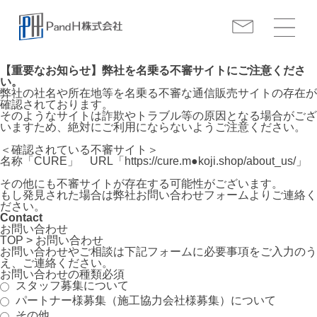
【重要なお知らせ】弊社を名乗る不審サイトにご注意くださ
い。
弊社の社名や所在地等を名乗る不審な通信販売サイトの存在が
確認されております。
そのようなサイトは詐欺やトラブル等の原因となる場合がござ
いますため、絶対にご利用にならないようご注意ください。
＜確認されている不審サイト＞
名称「CURE」 URL「https://cure.m●koji.shop/about_us/」
その他にも不審サイトが存在する可能性がございます。
もし発見された場合は弊社お問い合わせフォームよりご連絡く
ださい。
Contact
お問い合わせ
TOP > お問い合わせ
お問い合わせやご相談は下記フォームに必要事項をご入力のう
え、ご連絡ください。
お問い合わせの種類
必須
スタッフ募集について
パートナー様募集（施工協力会社様募集）について
その他