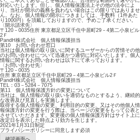
い。ご本人であることを確認の上、合理的な範囲内で速やかに
対応いたします。但し、個人情報保護法上その他の法令によ
り、当社が開示の義務を負わない場合はこの限りではありませ
ん。なお、個人情報の開示につきましては、手数料（1件あた
り1000円）を頂戴しておりますので、予めご了承ください。
〈開示請求先〉
〒120－0035住所 東京都足立区千住中居町29－4第二小泉ビル
2Ｆ
PandH株式会社 個人情報保護担当
第10 お問い合わせ窓口
当社は個人情報の取り扱いに関するユーザーからの苦情その他
のお問い合わせについて迅速かつ適切に対応いたします。個人
情報に関するお問い合わせは以下にて承っております。
〈お問い合わせ先〉
〒120－0035
住所 東京都足立区千住中居町29－4第二小泉ビル2Ｆ
PandH株式会社 個人情報保護担当
TEL：03－5284－7075
第11 個人情報保護方針の変更について
当社は、個人情報の取り扱いを適切なものとするよう、継続的
な改善及び見直しを実施します。
取得する個人情報の変更、利用目的の変更、又はその他個人情
報保護方針の変更を行う際は、当ページの変更をもって公表と
させていただきます。変更後の個人情報保護方針はサイト上に
改定日を表示した時点より効力を生じます。
2021年1月31日制定
プライバシーポリシーに同意します
必須